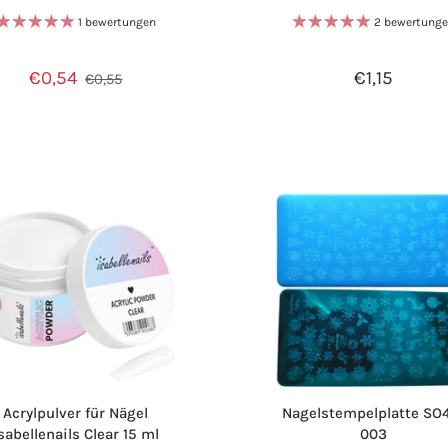
1 bewertungen
2 bewertung
€0,54
€1,15
€0,55
Acrylpulver für Nägel
Nagelstempelplatte SO
sabellenails Clear 15 ml
003