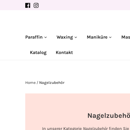
Direkt
zum
Inhalt
Paraffin
Waxing
Maniküre
Mas
Katalog
Kontakt
Home
/
Nagelzubehör
Nagelzubehö
In unserer Kategorie
Nagelzubehör
finden Sie 