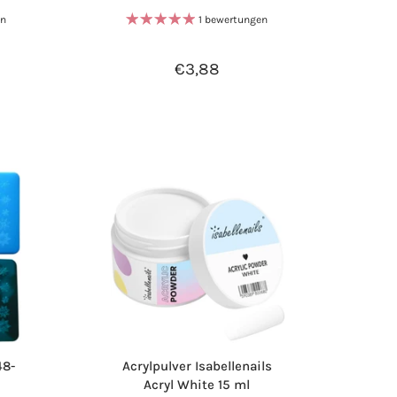
en
1 bewertungen
€3,88
48-
Acrylpulver Isabellenails
Acryl White 15 ml