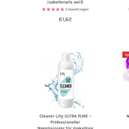
isabellenails weiß
2 bewertungen
€1,62
Sp
Cleaner Lilly ULTRA PURE –
N
Professioneller
Nagelreiniger für makellose