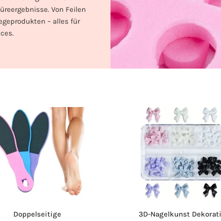
üreergebnisse. Von Feilen
egeprodukten – alles für
ices.
Doppelseitige
3D-Nagelkunst Dekorat